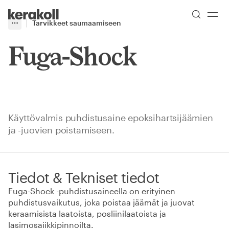
Skip to main content
Go to Homepage
Tarvikkeet saumaamiseen
More
Toggle menu
Fuga-Shock
Käyttövalmis puhdistusaine epoksihartsijäämien
ja -juovien poistamiseen.
Tiedot & Tekniset tiedot
Fuga-Shock -puhdistusaineella on erityinen
puhdistusvaikutus, joka poistaa jäämät ja juovat
keraamisista laatoista, posliinilaatoista ja
lasimosaiikkipinnoilta.