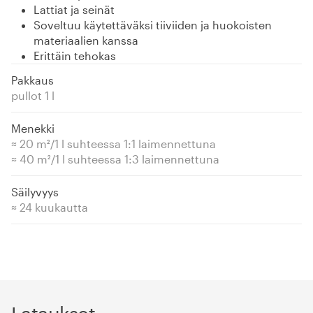
Lattiat ja seinät
Soveltuu käytettäväksi tiiviiden ja huokoisten
materiaalien kanssa
Erittäin tehokas
Pakkaus
pullot 1 l
Menekki
≈ 20 m²/1 l suhteessa 1:1 laimennettuna
≈ 40 m²/1 l suhteessa 1:3 laimennettuna
Säilyvyys
≈ 24 kuukautta