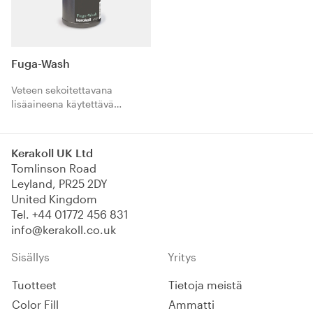
Fuga-Wash
Veteen sekoitettavana
lisäaineena käytettävä
puhdistusaine Fugalite-
jäämien puhdistamiseen.
Kerakoll UK Ltd
Tomlinson Road
Leyland, PR25 2DY
United Kingdom
Tel.
+44 01772 456 831
info@kerakoll.co.uk
Sisällys
Yritys
Tuotteet
Tietoja meistä
Color Fill
Ammatti