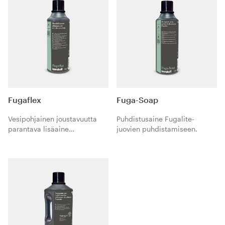
Fugaflex
Fuga-Soap
Vesipohjainen joustavuutta
Puhdistusaine Fugalite-
parantava lisäaine
juovien puhdistamiseen.
mineraalipohjaisille
saumalaasteille.