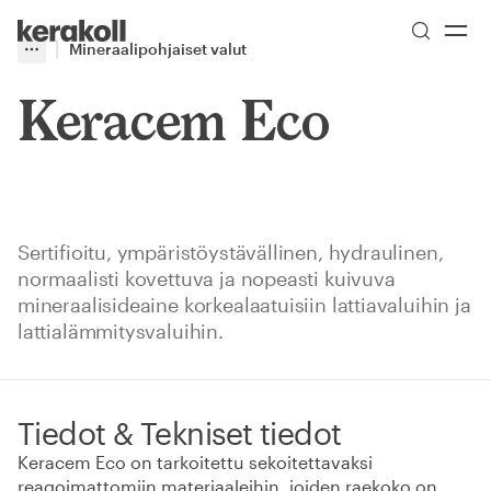
Skip to main content
Go to Homepage
Mineraalipohjaiset valut
More
Toggle menu
Keracem Eco
Sertifioitu, ympäristöystävällinen, hydraulinen,
normaalisti kovettuva ja nopeasti kuivuva
mineraalisideaine korkealaatuisiin lattiavaluihin ja
lattialämmitysvaluihin.
Tiedot & Tekniset tiedot
Keracem Eco on tarkoitettu sekoitettavaksi
reagoimattomiin materiaaleihin, joiden raekoko on