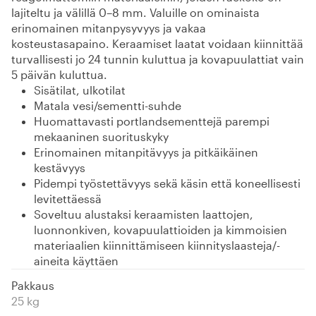
lajiteltu ja välillä 0–8 mm. Valuille on ominaista
erinomainen mitanpysyvyys ja vakaa
kosteustasapaino. Keraamiset laatat voidaan kiinnittää
turvallisesti jo 24 tunnin kuluttua ja kovapuulattiat vain
5 päivän kuluttua.
Sisätilat, ulkotilat
Matala vesi/sementti-suhde
Huomattavasti portlandsementtejä parempi
mekaaninen suorituskyky
Erinomainen mitanpitävyys ja pitkäikäinen
kestävyys
Pidempi työstettävyys sekä käsin että koneellisesti
levitettäessä
Soveltuu alustaksi keraamisten laattojen,
luonnonkiven, kovapuulattioiden ja kimmoisien
materiaalien kiinnittämiseen kiinnityslaasteja/-
aineita käyttäen
Pakkaus
25 kg