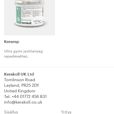
Kerarep
Ultra gyors javítóanyag
repedésekhez.
Kerakoll UK Ltd
Tomlinson Road
Leyland, PR25 2DY
United Kingdom
Tel.
+44 01772 456 831
info@kerakoll.co.uk
Sisällys
Yritys