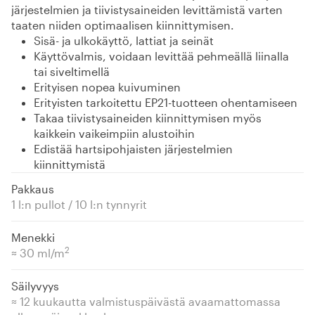
järjestelmien ja tiivistysaineiden levittämistä varten
taaten niiden optimaalisen kiinnittymisen.
Sisä- ja ulkokäyttö, lattiat ja seinät
Käyttövalmis, voidaan levittää pehmeällä liinalla
tai siveltimellä
Erityisen nopea kuivuminen
Erityisten tarkoitettu EP21-tuotteen ohentamiseen
Takaa tiivistysaineiden kiinnittymisen myös
kaikkein vaikeimpiin alustoihin
Edistää hartsipohjaisten järjestelmien
kiinnittymistä
Pakkaus
1 l:n pullot / 10 l:n tynnyrit
Menekki
2
≈ 30 ml/m
Säilyvyys
≈ 12 kuukautta valmistuspäivästä avaamattomassa