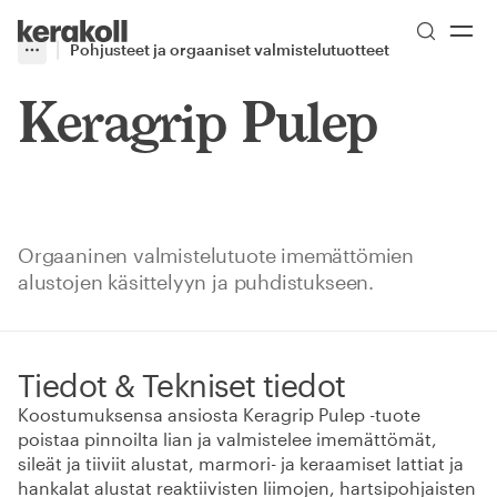
Skip to main content
Go to Homepage
Pohjusteet ja orgaaniset valmistelutuotteet
More
Toggle menu
Keragrip Pulep
Orgaaninen valmistelutuote imemättömien
alustojen käsittelyyn ja puhdistukseen.
Tiedot & Tekniset tiedot
Koostumuksensa ansiosta Keragrip Pulep -tuote
poistaa pinnoilta lian ja valmistelee imemättömät,
sileät ja tiiviit alustat, marmori- ja keraamiset lattiat ja
hankalat alustat reaktiivisten liimojen, hartsipohjaisten