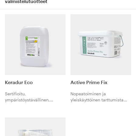
valmistelutuotteet
Keradur Eco
Active Prime Fix
Sertifioitu,
Nopeatoiminen ja
ympäristöystävällinen,
yleiskäyttöinen tarttumista
vesipohjainen syväpohjuste
edistävä tuote itsetasoittuville
imukykyisille alustoille.
tuotteille, sementtipohjaisille
kiinnityslaasteille,
viimeistelytuotteille ja
tasoitteille/laasteille.